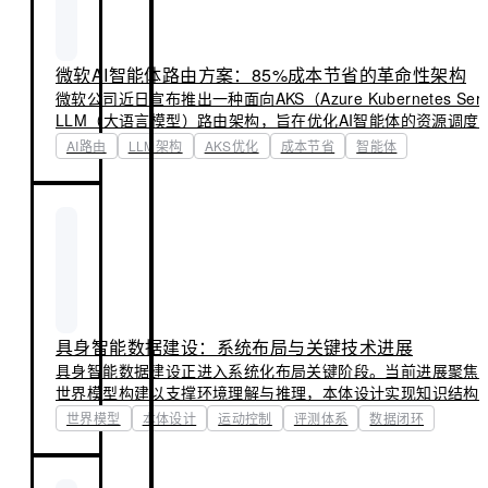
微软AI智能体路由方案：85%成本节省的革命性架构
微软公司近日宣布推出一种面向AKS（Azure Kubernetes Ser
LLM（大语言模型）路由架构，旨在优化AI智能体的资源调度
AI路由方案通过动态负载分配、模型分级调用与缓存协同机制
AI路由
LLM架构
AKS优化
成本节省
智能体
量的前提下，实现高达85%的成本节省。其核心在于将请求智
的LLM层级——从轻量级模型快速响应简单查询，到高性能模
务，显著提升AKS集群资源利用率与服务弹性。
具身智能数据建设：系统布局与关键技术进展
具身智能数据建设正进入系统化布局关键阶段。当前进展聚焦
世界模型构建以支撑环境理解与推理，本体设计实现知识结构
运动控制提升机器人物理交互的鲁棒性与灵活性，评测体系建
世界模型
本体设计
运动控制
评测体系
数据闭环
的性能衡量标准，以及真实场景数据闭环驱动算法持续迭代与
这些要素协同推进，旨在增强机器人在开放、动态真实世界中
泛化的交互能力。