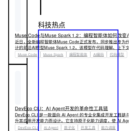
科技热点
Muse Code与Muse Spark 1.2：编程智能体如何改
近日，全新编程智能体Muse Code正式发布，同步推出专为
计的前沿AI模型Muse Spark 1.2。该模型在代码理解、上
持方面实现显著突破，显著提升开发效率与代码质量。Muse Co
Muse Code
Muse Spark
编程智能体
AI编码
代码模型
Spark 1.2的强大能力，可实时响应复杂编程任务，覆盖从函
到架构建议的全链路场景，标志着AI编码进入更精准、更可靠
DevEco CLI：AI Agent开发的革命性工具链
DevEco CLI 是一款面向 AI Agent 的专业化集成开发工具
升其应用开发能力而设计。它支持原子化能力调度，使 AI Agen
用、组合与复用细粒度功能模块，显著降低开发门槛并提升响
DevEco CLI
AI Agent
原子化
开发工具
能力调度