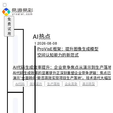
免
费
试
用
AI热点
1
2026-08-08
ProVisE框架：提升图像生成模型
空间认知能力的新范式
AI代码生成效率提升：企业竞争焦点从演示到生产落地
AI代码生成效率的显著提升正深刻重塑企业竞争逻辑：焦点已
演示”全面转向“能否高效实现项目生产落地”。技术迭代大幅压
期，但真正决定商业价值的，是代码的稳定性、可维护性与规
AI代码
效率提升
生产落地
企业竞争
演示转型
企业在资源分配与团队能力建设上，正加速完成从演示导向到
转型。