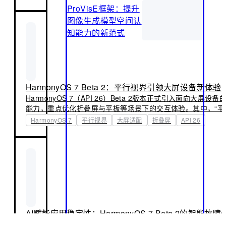
为生态中关键的开发工具，DevEco CLI 不仅整合了构建、
ProVisE框架：提升
命周期能力，还内嵌领域知识库，助力 AI Agent 快速理解开
图像生成模型空间认
范。
知能力的新范式
HarmonyOS 7 Beta 2：平行视界引领大屏设备新体验
HarmonyOS 7（API 26）Beta 2版本正式引入面向大屏
能力，重点优化折叠屏与平板等场景下的交互体验。其中，“平
为核心升级，提供智能、灵活的应用内分屏解决方案，支持开
HarmonyOS 7
平行视界
大屏适配
折叠屏
API 26
适配，显著提升信息展示效率与操作便捷性，实现跨尺寸屏幕
式。
AI赋能应用稳定性：HarmonyOS 7 Beta 2的智能故
HarmonyOS 7（API 26）Beta 2版本首次引入AI诊断能